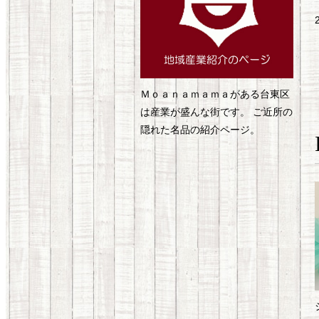
Ｍｏａｎａｍａｍａがある台東区
は産業が盛んな街です。 ご近所の
隠れた名品の紹介ページ。