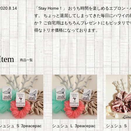
2020.8.14
「Stay Home！」 おうち時間を楽しめるエプロ
す。 ちょっと退屈してしまってきた毎日にハワイの
か？ ご自宅用はもちろんプレゼントにもピッタリです
得なトリオ価格になっております。
Item
商品一覧
シュシュ Ｓ 3peacepac
シュシュ Ｌ 3peacepac
シュシュ Ｓ